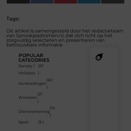
(Twitter)
Tags:
Dit artikel is samengesteld door het redactieteam
van Sprookjesdromen.nl, dat zich richt op het
zorgvuldig selecteren en presenteren van
betrouwbare informatie.
POPULAR
CATEGORIES
Society /
(97
Recente
Holidays
)
berichten
(60
Laat
Aanbiedingen
)
je
inspireren
(21
Winkelen
door
)
de
(10
nieuwste
Dienstverlening
artikelen
)
van
Sport
(9 )
Sprookjesdromen.n
–