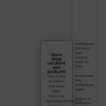
dagelijks
verse
content,
boordevol
ideeën,
tips
en
inzichten.
Herfstpauze
in Putten
met
Jouw
warmte,
blog
water en
verdient
stilte
een
podium!
Keukenvernieuwin
Heb jij iets
met
te delen?
zelfklevende
Laat jouw
tegels
stem
horen op
Mythen en
Sprookjesdromen.nl.
realiteiten