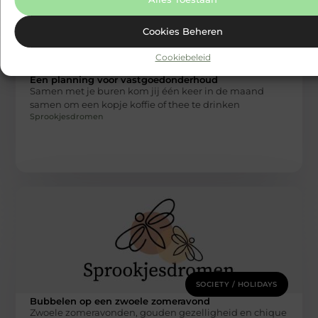
Cookies Beheren
Cookiebeleid
SOCIETY / HOLIDAYS
Een planning voor vastgoedonderhoud
Samen met je buren kom jij één keer in de maand
samen om een kopje koffie of thee te drinken
Sprookjesdromen
SOCIETY / HOLIDAYS
Bubbelen op een zwoele zomeravond
Zwoele zomeravonden, gouden gezelligheid en chique