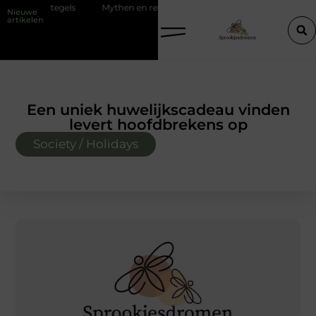
tegels
Mythen en realiteiten van een barber opleiding
Rond tafel
Nieuwe
artikelen
Een uniek huwelijkscadeau vinden
levert hoofdbrekens op
Society / Holidays