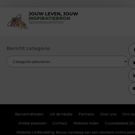
JOUW LEVEN, JOUW
INSPIRATIEBRON
Sprookjesdromen
Bericht categorie
Beroemdheden
Uit de Media
Partners
Over ons
Ons t
Artikel plaatsen
Contact
Website index
Cookiebeleid (E
Website Linkbuilding: Bouw vandaag aan een sterkere online posi