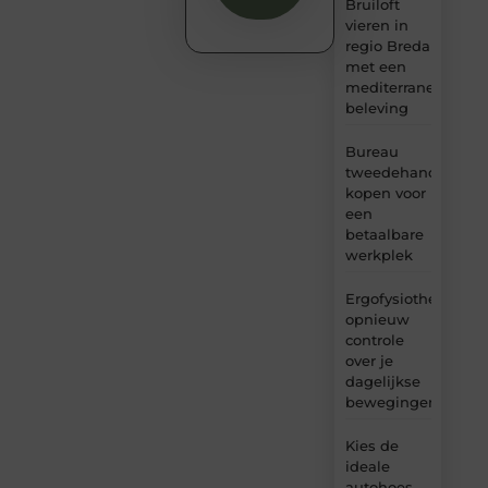
Bruiloft
vieren in
regio Breda
met een
mediterrane
beleving
Bureau
tweedehands
kopen voor
een
betaalbare
werkplek
Ergofysiotherapie:
opnieuw
controle
over je
dagelijkse
bewegingen
Kies de
ideale
autohoes