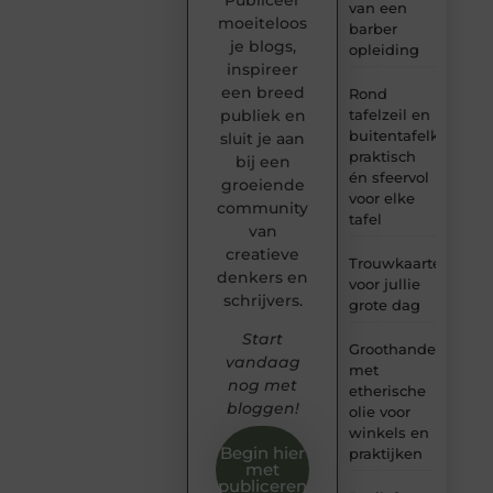
Publiceer
van een
moeiteloos
barber
je blogs,
opleiding
inspireer
een breed
Rond
tafelzeil en
publiek en
buitentafelkleed:
sluit je aan
praktisch
bij een
én sfeervol
groeiende
voor elke
community
tafel
van
creatieve
Trouwkaarten
denkers en
voor jullie
schrijvers.
grote dag
Start
Groothandel
vandaag
met
nog met
etherische
bloggen!
olie voor
winkels en
Begin hier
praktijken
met
publiceren