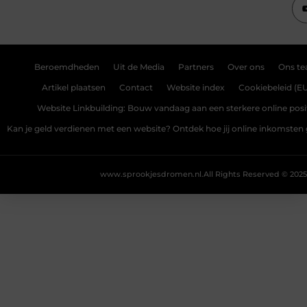
Beroemdheden
Uit de Media
Partners
Over ons
Ons t
Artikel plaatsen
Contact
Website index
Cookiebeleid (E
Website Linkbuilding: Bouw vandaag aan een sterkere online posi
Kan je geld verdienen met een website? Ontdek hoe jij online inkomsten
www.sprookjesdromen.nl.
All Rights Reserved © 2025