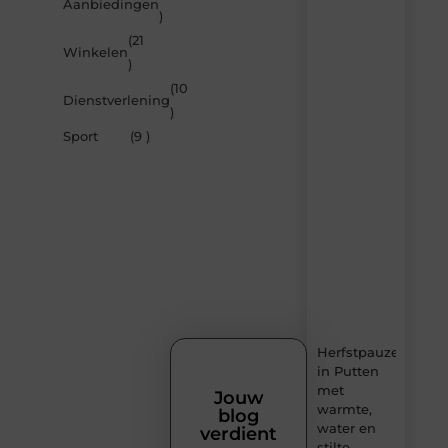
Laat
Aanbiedingen
)
je
inspireren
(21
Winkelen
door
)
de
(10
nieuwste
Dienstverlening
artikelen
)
van
Sport
(9 )
Sprookjesdromen.n
–
dagelijks
verse
content,
boordevol
ideeën,
tips
en
inzichten.
Herfstpauze
in Putten
met
Jouw
warmte,
blog
water en
verdient
stilte