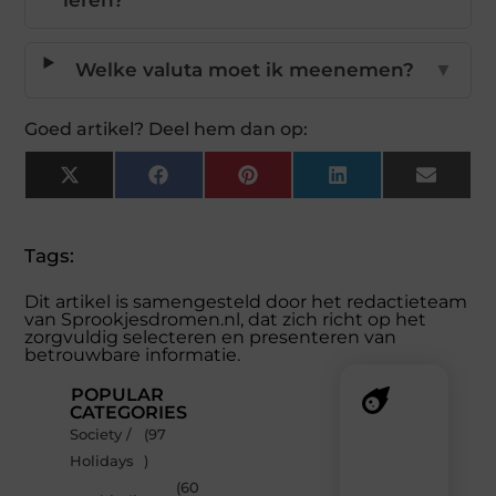
leren?
Welke valuta moet ik meenemen?
▼
Goed artikel? Deel hem dan op:
X
Facebook
Pinterest
LinkedIn
Email
(Twitter)
Tags:
Dit artikel is samengesteld door het redactieteam
van Sprookjesdromen.nl, dat zich richt op het
zorgvuldig selecteren en presenteren van
betrouwbare informatie.
POPULAR
CATEGORIES
Society /
(97
Recente
Holidays
)
berichten
(60