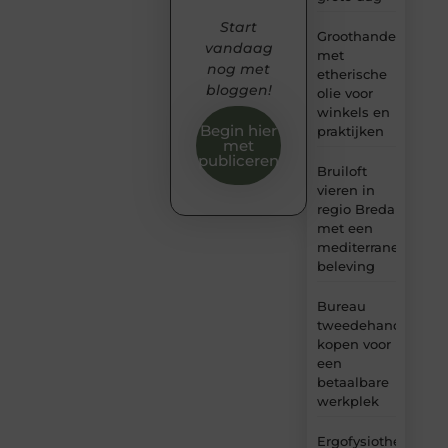
Start
Groothandel
vandaag
met
nog met
etherische
bloggen!
olie voor
winkels en
Begin hier
praktijken
met
publiceren
Bruiloft
vieren in
regio Breda
met een
mediterrane
beleving
Bureau
tweedehands
kopen voor
een
betaalbare
werkplek
Ergofysiotherapie: