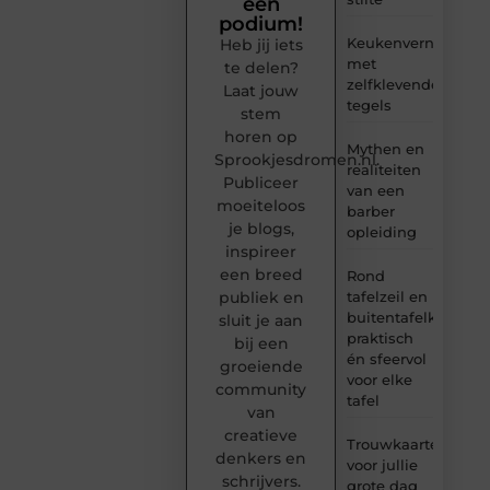
een
podium!
Keukenvernieuwin
Heb jij iets
met
te delen?
zelfklevende
Laat jouw
tegels
stem
horen op
Mythen en
Sprookjesdromen.nl.
realiteiten
Publiceer
van een
moeiteloos
barber
je blogs,
opleiding
inspireer
een breed
Rond
tafelzeil en
publiek en
buitentafelkleed:
sluit je aan
praktisch
bij een
én sfeervol
groeiende
voor elke
community
tafel
van
creatieve
Trouwkaarten
denkers en
voor jullie
schrijvers.
grote dag