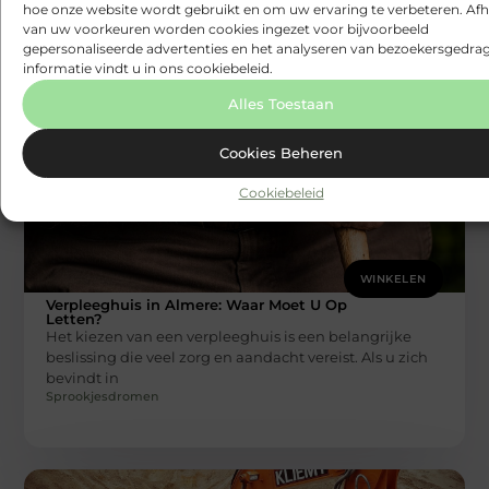
hoe onze website wordt gebruikt en om uw ervaring te verbeteren. Afh
leven. Ieder moment is kostbaar en je wilt deze
van uw voorkeuren worden cookies ingezet voor bijvoorbeeld
Sprookjesdromen
gepersonaliseerde advertenties en het analyseren van bezoekersgedrag
informatie vindt u in ons cookiebeleid.
Alles Toestaan
Cookies Beheren
Cookiebeleid
WINKELEN
Verpleeghuis in Almere: Waar Moet U Op
Letten?
Het kiezen van een verpleeghuis is een belangrijke
beslissing die veel zorg en aandacht vereist. Als u zich
bevindt in
Sprookjesdromen