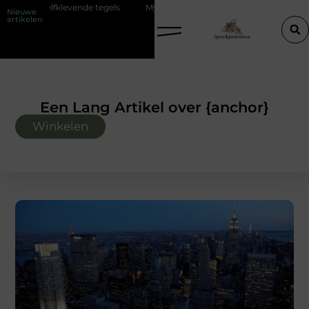
 tegels
Mythen en realiteiten van een barber opleiding
Rond taf
Nieuwe
artikelen
Een Lang Artikel over {anchor}
Winkelen