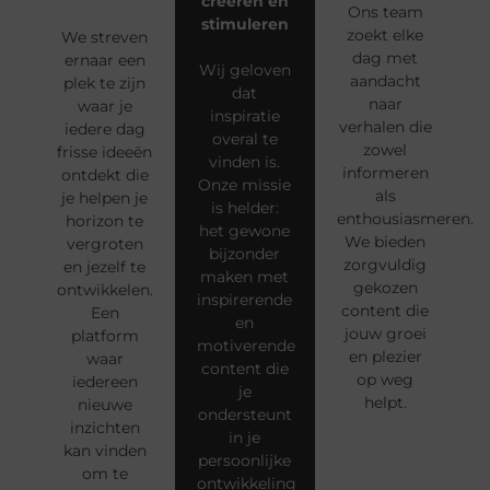
creëren en
Ons team
stimuleren
zoekt elke
We streven
dag met
ernaar een
Wij geloven
aandacht
plek te zijn
dat
naar
waar je
inspiratie
verhalen die
iedere dag
overal te
zowel
frisse ideeën
vinden is.
informeren
ontdekt die
Onze missie
als
je helpen je
is helder:
enthousiasmeren.
horizon te
het gewone
We bieden
vergroten
bijzonder
zorgvuldig
en jezelf te
maken met
gekozen
ontwikkelen.
inspirerende
content die
Een
en
jouw groei
platform
motiverende
en plezier
waar
content die
op weg
iedereen
je
helpt.
nieuwe
ondersteunt
inzichten
in je
kan vinden
persoonlijke
om te
ontwikkeling