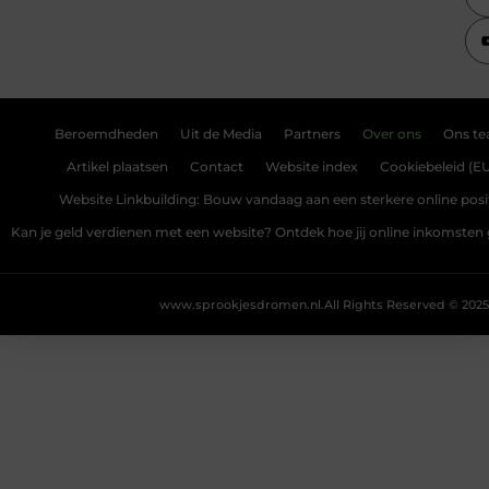
Beroemdheden
Uit de Media
Partners
Over ons
Ons t
Artikel plaatsen
Contact
Website index
Cookiebeleid (E
Website Linkbuilding: Bouw vandaag aan een sterkere online posi
Kan je geld verdienen met een website? Ontdek hoe jij online inkomsten
www.sprookjesdromen.nl.
All Rights Reserved © 2025