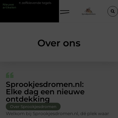
et zelfklevende tegels
Mythen en realiteiten van een barber opleidi
Nieuwe
artikelen
Over ons
Sprookjesdromen.nl:
Elke dag een nieuwe
ontdekking
Over Sprookjesdromen
Welkom bij Sprookjesdromen.nl, dé plek waar