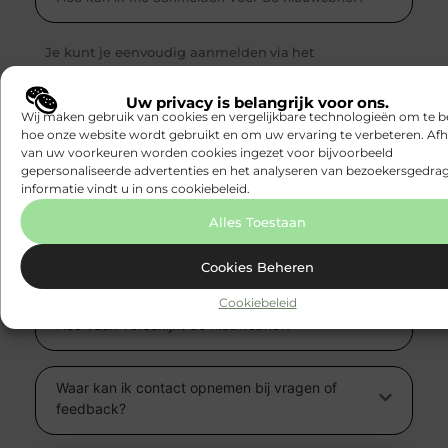
Je kunt je eenvoudig aanmelden
via het
inschrijfformulier op onze website. Vul je e-
mailadres in en ontvang voortaan de nieuwste
Uw privacy is belangrijk voor ons.
blogs, tips en exclusieve aanbiedingen direct in
Wij maken gebruik van cookies en vergelijkbare technologieën om te b
je inbox.
hoe onze website wordt gebruikt en om uw ervaring te verbeteren. Afh
van uw voorkeuren worden cookies ingezet voor bijvoorbeeld
gepersonaliseerde advertenties en het analyseren van bezoekersgedrag
informatie vindt u in ons cookiebeleid.
Zijn de artikelen gratis te lezen?
Alles Toestaan
Kan ik zelf bijdragen aan Sprookjesdromen.nl?
Cookies Beheren
Cookiebeleid
Hoe vaak verschijnt de nieuwsbrief?
Waar kan ik contact opnemen bij vragen of
feedback?