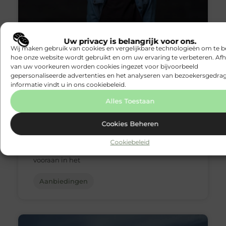
Uw privacy is belangrijk voor ons.
Wij maken gebruik van cookies en vergelijkbare technologieën om te b
hoe onze website wordt gebruikt en om uw ervaring te verbeteren. Afh
van uw voorkeuren worden cookies ingezet voor bijvoorbeeld
gepersonaliseerde advertenties en het analyseren van bezoekersgedrag
informatie vindt u in ons cookiebeleid.
Kinderopvang Heerlen De
Toekomst van Kinderopvang in de
Alles Toestaan
Lokale Gemeenschap
Cookies Beheren
Wanneer het gaat om de zorg en het welzijn
van onze kinderen, willen ouders niets minder
Cookiebeleid
dan het beste. Kinderopvang Heerlen staat
vooraan in het
Aanbiedingen