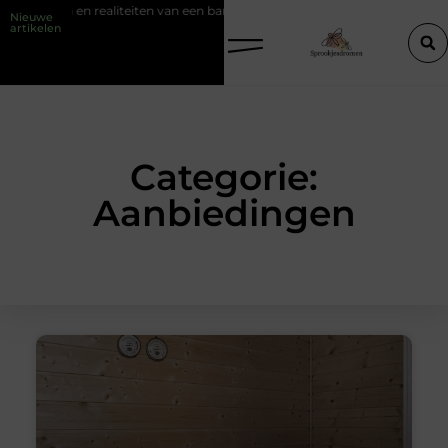
en barber opleiding
Rond tafelzeil en buitentafelkleed: praktisch én sfe
Nieuwe
artikelen
Categorie:
Aanbiedingen