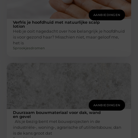
AANBIEDINGEN
Verfris je hoofdhuid met natuurlijke scalp
lotion
Heb je ooit nagedacht over hoe belangrijk je hoofdhuid
is voor gezond haar? Misschien niet, maar geloof me,
het is
Sprookjesdromen
AANBIEDINGEN
Duurzaam bouwmateriaal voor dak, wand
en gevel
Als je bezig bent met bouwprojecten in de
industriële-, woning-, agrarische of utiliteitsbouw, dan
is de kans groot dat