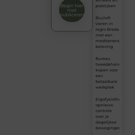
Begin hier
praktijken
met
publiceren
Bruiloft
vieren in
regio Breda
met een
mediterrane
beleving
Bureau
tweedehands
kopen voor
een
betaalbare
werkplek
Ergofysiotherapie:
opnieuw
controle
over je
dagelijkse
bewegingen