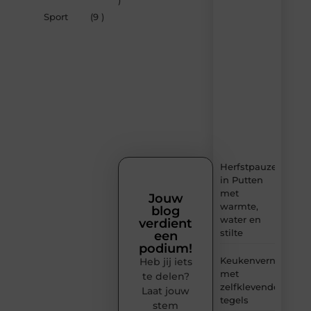
)
van
Sport
(9 )
Sprookjesdromen.n
–
dagelijks
verse
content,
boordevol
ideeën,
tips
en
inzichten.
Herfstpauze
in Putten
met
Jouw
warmte,
blog
water en
verdient
stilte
een
podium!
Keukenvernieuwin
Heb jij iets
met
te delen?
zelfklevende
Laat jouw
tegels
stem