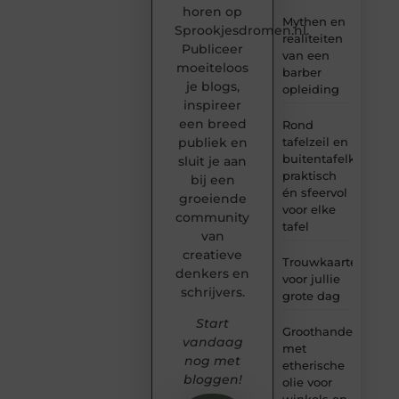
horen op
Mythen en
Sprookjesdromen.nl.
realiteiten
Publiceer
van een
moeiteloos
barber
je blogs,
opleiding
inspireer
een breed
Rond
tafelzeil en
publiek en
buitentafelkleed:
sluit je aan
praktisch
bij een
én sfeervol
groeiende
voor elke
community
tafel
van
creatieve
Trouwkaarten
denkers en
voor jullie
schrijvers.
grote dag
Start
Groothandel
vandaag
met
nog met
etherische
bloggen!
olie voor
winkels en