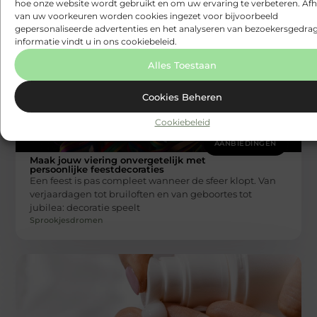
hoe onze website wordt gebruikt en om uw ervaring te verbeteren. Afh
Sprookjesdromen
van uw voorkeuren worden cookies ingezet voor bijvoorbeeld
gepersonaliseerde advertenties en het analyseren van bezoekersgedrag
informatie vindt u in ons cookiebeleid.
Alles Toestaan
Cookies Beheren
Cookiebeleid
AANBIEDINGEN
Maak jouw viering onvergetelijk met
persoonlijke feestdecoraties
Een feest is pas compleet wanneer de sfeer klopt. Van
verjaardagen tot bruiloften en van geboortes tot
jubilea: decoratie speelt
Sprookjesdromen