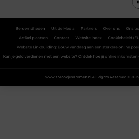
Beroemdheden
Uit de Media
Partners
Over ons
Ons t
Artikel plaatsen
Contact
Website index
Cookiebeleid (E
Website Linkbuilding: Bouw vandaag aan een sterkere online posi
Kan je geld verdienen met een website? Ontdek hoe jij online inkomsten
www.sprookjesdromen.nl.
All Rights Reserved © 2025