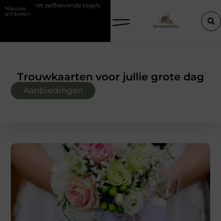
ende tegels
Mythen en realiteiten van een barber opleiding
Rond 
Nieuwe
artikelen
Trouwkaarten voor jullie grote dag
Aanbiedingen