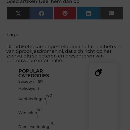
Goed artikel? Deel hem dan op:
X
Facebook
Pinterest
LinkedIn
Email
(Twitter)
Tags:
Dit artikel is samengesteld door het redactieteam
van Sprookjesdromen.nl, dat zich richt op het
zorgvuldig selecteren en presenteren van
betrouwbare informatie.
POPULAR
CATEGORIES
Society /
(97
Recente
Holidays
)
berichten
(60
Laat
Aanbiedingen
)
je
inspireren
(21
Winkelen
door
)
de
(10
nieuwste
Dienstverlening
artikelen