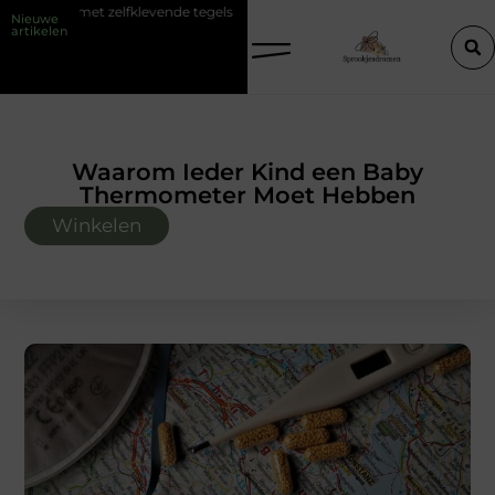
evende tegels
Mythen en realiteiten van een barber opleiding
Ro
Nieuwe
artikelen
Waarom Ieder Kind een Baby
Thermometer Moet Hebben
Winkelen