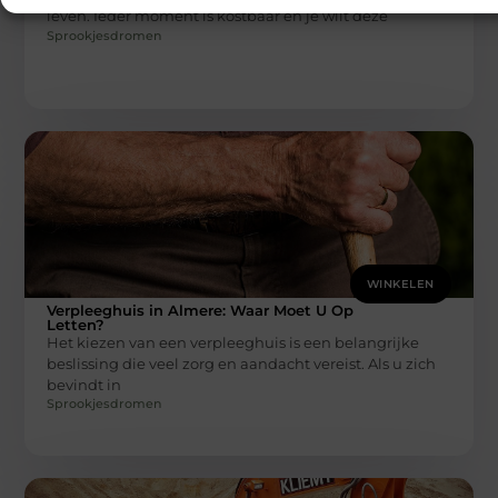
leven. Ieder moment is kostbaar en je wilt deze
Sprookjesdromen
WINKELEN
Verpleeghuis in Almere: Waar Moet U Op
Letten?
Het kiezen van een verpleeghuis is een belangrijke
beslissing die veel zorg en aandacht vereist. Als u zich
bevindt in
Sprookjesdromen