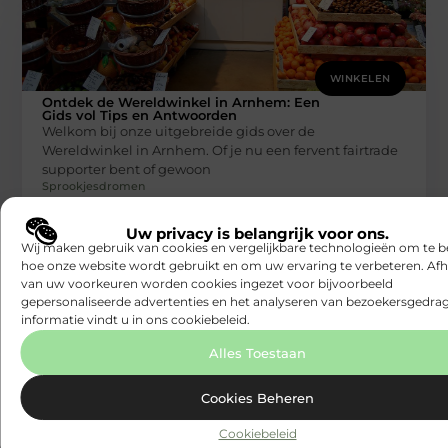
WINKELEN
Ontdek de Wereldwinkel in Arnhem: Een
Gids vol Tips en Antwoorden
Welkom bij onze uitgebreide gids over de
Wereldwinkel in Arnhem. Of je nu een fervent fairtrade
supporter bent of gewoon
Sprookjesdromen
Uw privacy is belangrijk voor ons.
Wij maken gebruik van cookies en vergelijkbare technologieën om te b
hoe onze website wordt gebruikt en om uw ervaring te verbeteren. Afh
van uw voorkeuren worden cookies ingezet voor bijvoorbeeld
gepersonaliseerde advertenties en het analyseren van bezoekersgedrag
informatie vindt u in ons cookiebeleid.
Alles Toestaan
WINKELEN
Cookies Beheren
De Ultieme Gids voor het Kiezen van een
Trouwfotograaf in Zaanstad
Cookiebeleid
Een trouwdag is een van de meest speciale dagen in je