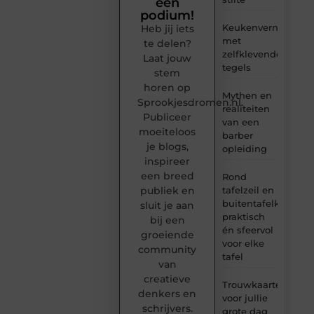
een
podium!
Keukenvernieuwin
Heb jij iets
met
te delen?
zelfklevende
Laat jouw
tegels
stem
horen op
Mythen en
Sprookjesdromen.nl.
realiteiten
Publiceer
van een
moeiteloos
barber
je blogs,
opleiding
inspireer
een breed
Rond
tafelzeil en
publiek en
buitentafelkleed:
sluit je aan
praktisch
bij een
én sfeervol
groeiende
voor elke
community
tafel
van
creatieve
Trouwkaarten
denkers en
voor jullie
schrijvers.
grote dag