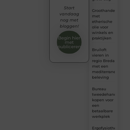
Start
Groothandel
vandaag
met
nog met
etherische
bloggen!
olie voor
winkels en
Begin hier
praktijken
met
publiceren
Bruiloft
vieren in
regio Breda
met een
mediterrane
beleving
Bureau
tweedehands
kopen voor
een
betaalbare
werkplek
Ergofysiotherapie: