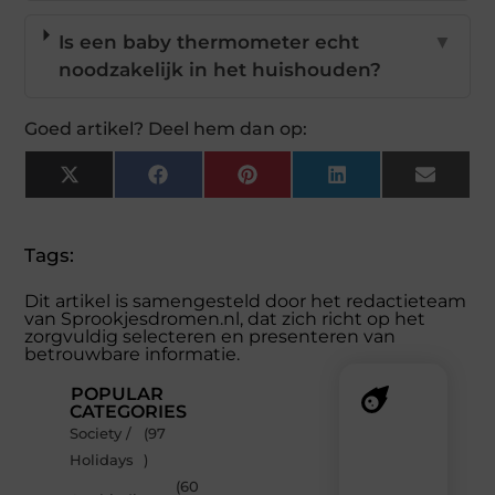
Is een baby thermometer echt
▼
noodzakelijk in het huishouden?
Goed artikel? Deel hem dan op:
X
Facebook
Pinterest
LinkedIn
Email
(Twitter)
Tags:
Dit artikel is samengesteld door het redactieteam
van Sprookjesdromen.nl, dat zich richt op het
zorgvuldig selecteren en presenteren van
betrouwbare informatie.
POPULAR
CATEGORIES
Society /
(97
Recente
Holidays
)
berichten
(60