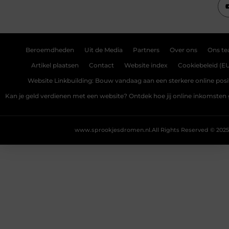
Beroemdheden
Uit de Media
Partners
Over ons
Ons t
Artikel plaatsen
Contact
Website index
Cookiebeleid (E
Website Linkbuilding: Bouw vandaag aan een sterkere online posi
Kan je geld verdienen met een website? Ontdek hoe jij online inkomsten
www.sprookjesdromen.nl.
All Rights Reserved © 2025