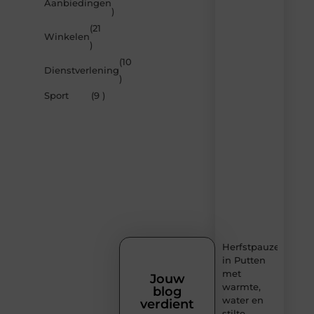
Laat
Aanbiedingen
)
je
inspireren
(21
Winkelen
door
)
de
(10
nieuwste
Dienstverlening
artikelen
)
van
Sport
(9 )
Sprookjesdromen.n
–
dagelijks
verse
content,
boordevol
ideeën,
tips
en
inzichten.
Herfstpauze
in Putten
met
Jouw
warmte,
blog
water en
verdient
stilte