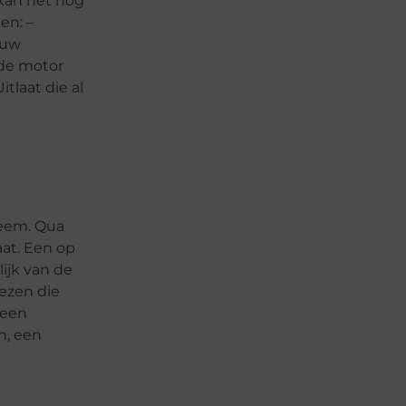
 kan het nog
en: –
 uw
 de motor
tlaat die al
teem. Qua
aat. Een op
ijk van de
ezen die
 een
n, een