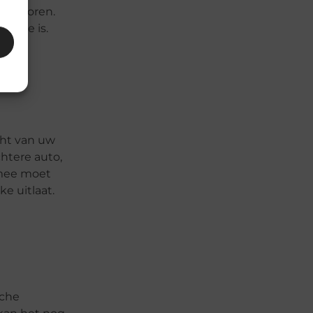
den horen.
g toe is.
cht van uw
chtere auto,
g mee moet
e uitlaat.
sche