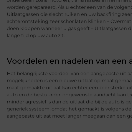
onderdelen zoals motoren, transmissies en remmen. D
worden gerepareerd. Als u echter een van de volgende
Uitlaatgassen die slecht ruiken en uw backfiring zeer
achterontsteking zeer schor laten klinken – Overmati
doen kloppen wanneer u gas geeft – Uitlaatgassen die
lange tijd op uw auto zit.
Voordelen en nadelen van een a
Het belangrijkste voordeel van een aangepaste uitla
mogelijkheden is een nieuwe uitlaat op maat gemaakt 
maat gemaakte uitlaat kan echter een zeer sterke ui
auto en de bestuurder, ongewenste aandacht kan tre
minder agressief is dan de uitlaat die bij de auto is
generiek systeem, omdat het gemaakt is volgens de sp
aangepaste uitlaat moet langer meegaan dan een ge