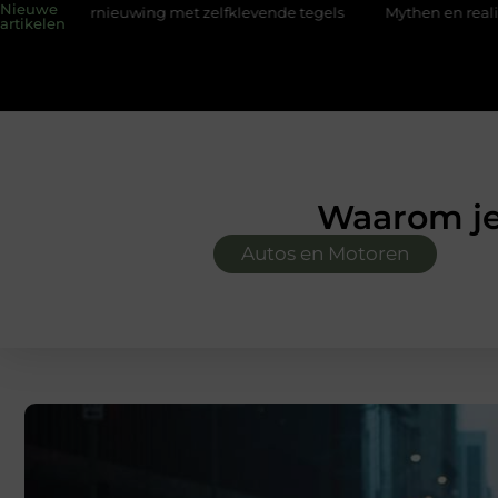
Nieuwe
ing met zelfklevende tegels
Mythen en realiteiten van een ba
artikelen
Waarom je
Autos en Motoren