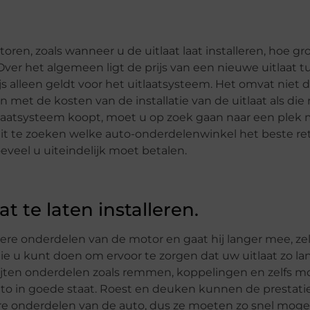
toren, zoals wanneer u de uitlaat laat installeren, hoe gr
. Over het algemeen ligt de prijs van een nieuwe uitlaat 
 alleen geldt voor het uitlaatsysteem. Het omvat niet de
et de kosten van de installatie van de uitlaat als die n
uitlaatsysteem koopt, moet u op zoek gaan naar een plek
uit te zoeken welke auto-onderdelenwinkel het beste re
oeveel u uiteindelijk moet betalen.
 te laten installeren.
e onderdelen van de motor en gaat hij langer mee, zelf
die u kunt doen om ervoor te zorgen dat uw uitlaat zo la
ijten onderdelen zoals remmen, koppelingen en zelfs m
uto in goede staat. Roest en deuken kunnen de prestati
re onderdelen van de auto, dus ze moeten zo snel moge