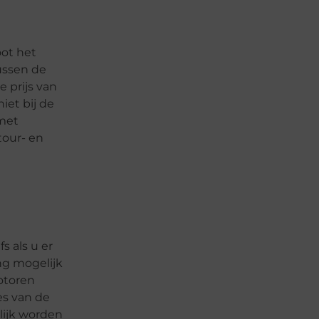
oot het
tussen de
 prijs van
iet bij de
 met
tour- en
s als u er
ng mogelijk
otoren
es van de
lijk worden