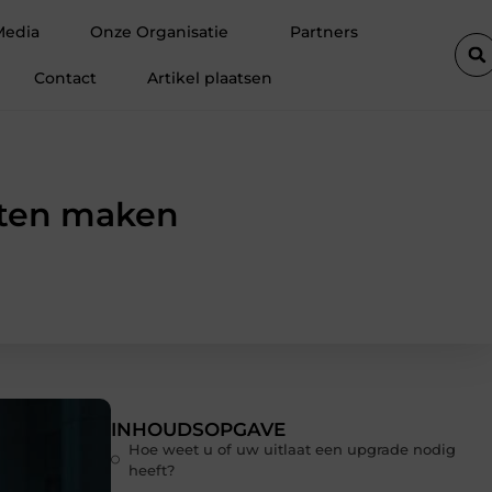
eervol voor elke tafel
Trouwkaarten voor jullie grote dag
Gr
Media
Onze Organisatie
Partners
Contact
Artikel plaatsen
aten maken
INHOUDSOPGAVE
Hoe weet u of uw uitlaat een upgrade nodig
heeft?