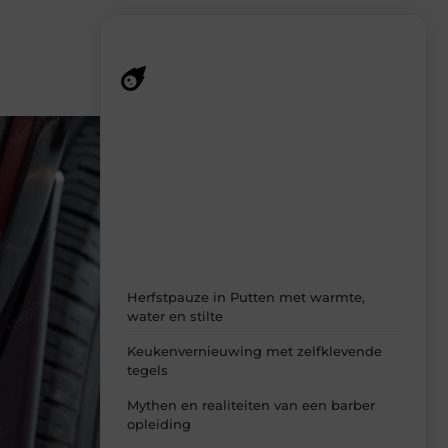
Recente berichten
Laat je inspireren door de nieuwste
artikelen van Sprookjesdromen.nl –
dagelijks verse content, boordevol
ideeën, tips en inzichten.
Herfstpauze in Putten met warmte,
water en stilte
Keukenvernieuwing met zelfklevende
tegels
Mythen en realiteiten van een barber
opleiding