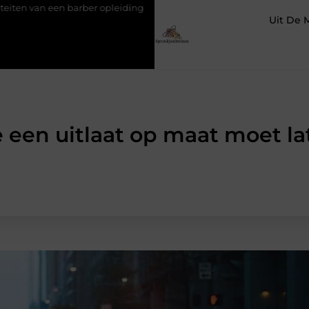
rber opleiding
Rond tafelzeil en buitentafelkleed: praktisch én sf
Uit De 
 een uitlaat op maat moet l