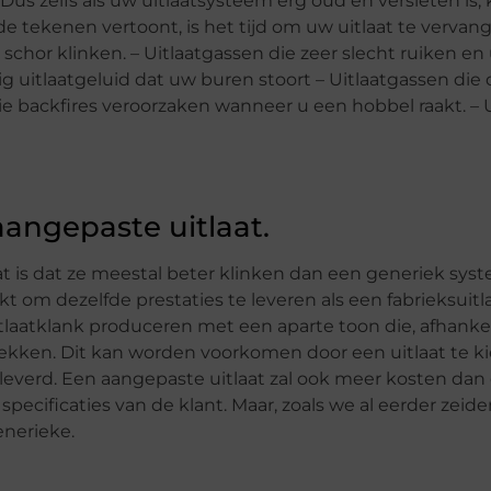
us zelfs als uw uitlaatsysteem erg oud en versleten is,
 tekenen vertoont, is het tijd om uw uitlaat te vervang
 schor klinken. – Uitlaatgassen die zeer slecht ruiken en
g uitlaatgeluid dat uw buren stoort – Uitlaatgassen die
 backfires veroorzaken wanneer u een hobbel raakt. – Ui
angepaste uitlaat.
at is dat ze meestal beter klinken dan een generiek sys
om dezelfde prestaties te leveren als een fabrieksuitl
tlaatklank produceren met een aparte toon die, afhankel
kken. Dit kan worden voorkomen door een uitlaat te ki
 geleverd. Een aangepaste uitlaat zal ook meer kosten dan
ecificaties van de klant. Maar, zoals we al eerder zeide
nerieke.