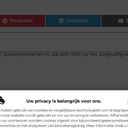
Pinterest
LinkedIn
n Sprookjesdromen.nl, dat zich richt op het zorgvuldig s
Uw privacy is belangrijk voor ons.
p
 maken gebruik van cookies en vergelijkbare technologieën om te begrijpe
 onze website wordt gebruikt en om uw ervaring te verbeteren. Afhankelij
 uw voorkeuren worden cookies ingezet voor bijvoorbeeld gepersonalisee
ertenties en het analyseren van bezoekersgedrag. Meer informatie vindt u 