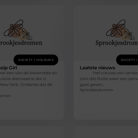
SOCIETY / HOLIDAYS
SOCIETY 
sip Girl
Laatste nieuws
wel een van de bekendste en
Het nieuws van vandaa
laire dramaserie die is
zien dat Rutte weer een pers
 New York. Ondanks dat de
gaat geven.
Sprookjesdromen
romen