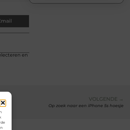
Email
electeren en
VOLGENDE →
Op zoek naar een iPhone 5s hoesje
n
k
rde
in