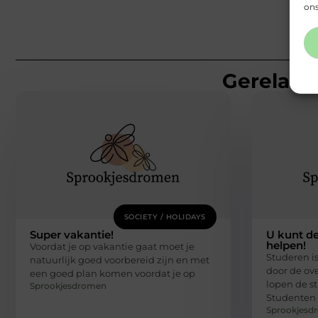
ons
Gerelatee
SOCIETY / HOLIDAYS
Super vakantie!
U kunt d
helpen!
Voordat je op vakantie gaat moet je
Studeren is
natuurlijk goed voorbereid zijn en met
door de ov
een goed plan komen voordat je op
lopen de s
Sprookjesdromen
Studenten
Sprookjesd