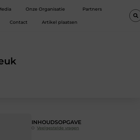
: praktisch én sfeervol voor elke tafel
Trouwkaarten voor jullie 
Media
Onze Organisatie
Partners
Contact
Artikel plaatsen
leuk
INHOUDSOPGAVE
Veelgestelde vragen