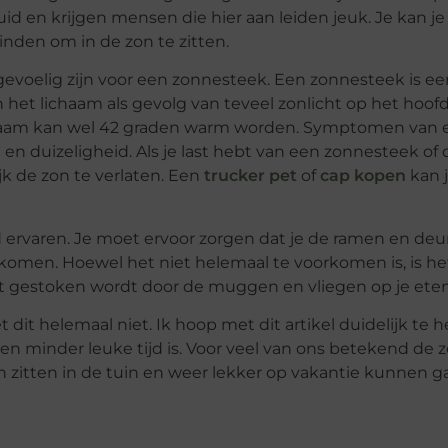
uid en krijgen mensen die hier aan leiden jeuk. Je kan je
inden om in de zon te zitten.
gevoelig zijn voor een zonnesteek. Een zonnesteek is e
 het lichaam als gevolg van teveel zonlicht op het hoof
ichaam kan wel 42 graden warm worden. Symptomen van 
 en duizeligheid. Als je last hebt van een zonnesteek of 
k de zon te verlaten. Een
trucker pet
of
cap kopen
kan 
 ervaren. Je moet ervoor zorgen dat je de ramen en de
 komen. Hoewel het niet helemaal te voorkomen is, is he
 niet gestoken wordt door de muggen en vliegen op je ete
et dit helemaal niet. Ik hoop met dit artikel duidelijk te
n minder leuke tijd is. Voor veel van ons betekend de
 zitten in de tuin en weer lekker op vakantie kunnen g