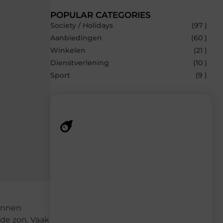
POPULAR CATEGORIES
Society / Holidays
(97 )
Aanbiedingen
(60 )
Winkelen
(21 )
Dienstverlening
(10 )
Sport
(9 )
Recente berichten
Laat je inspireren door de nieuwste
artikelen van Sprookjesdromen.nl –
dagelijks verse content, boordevol
ideeën, tips en inzichten.
kunnen
 de zon. Vaak