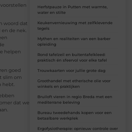
 voorstellen
Herfstpauze in Putten met warmte,
water en stilte
Keukenvernieuwing met zelfklevende
en woord dat
tegels
d en de nek.
een
Mythen en realiteiten van een barber
opleiding
de
je helpen
Rond tafelzeil en buitentafelkleed:
praktisch én sfeervol voor elke tafel
uren goed
Trouwkaarten voor jullie grote dag
t slim om
Groothandel met etherische olie voor
n hebt.
winkels en praktijken
 hebben
Bruiloft vieren in regio Breda met een
 zomer dat we
mediterrane beleving
aan.
Bureau tweedehands kopen voor een
betaalbare werkplek
Ergofysiotherapie: opnieuw controle over