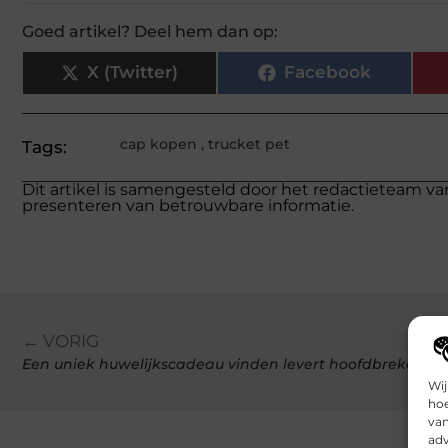
Goed artikel? Deel hem dan op:
X (Twitter)
Facebook
cap kopen
,
trucket pet
Tags:
Dit artikel is samengesteld door het redactieteam va
presenteren van betrouwbare informatie.
← VORIG
Een uniek huwelijkscadeau vinden levert hoofdbrekens o
Wij
hoe
van
adv