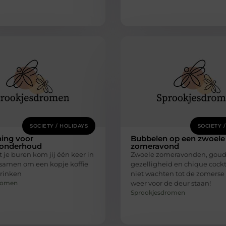
SOCIETY / HOLIDAYS
SOCIETY 
ning voor
Bubbelen op een zwoele
onderhoud
zomeravond
je buren kom jij één keer in
Zwoele zomeravonden, gou
amen om een kopje koffie
gezelligheid en chique cocktai
drinken
niet wachten tot de zomers
romen
weer voor de deur staan!
Sprookjesdromen