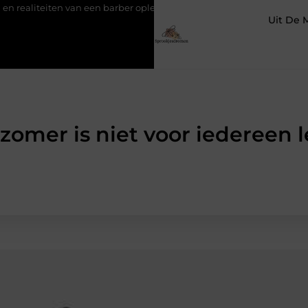
iten van een barber opleiding
Rond tafelzeil en buitentafelkleed
Uit De 
zomer is niet voor iedereen 