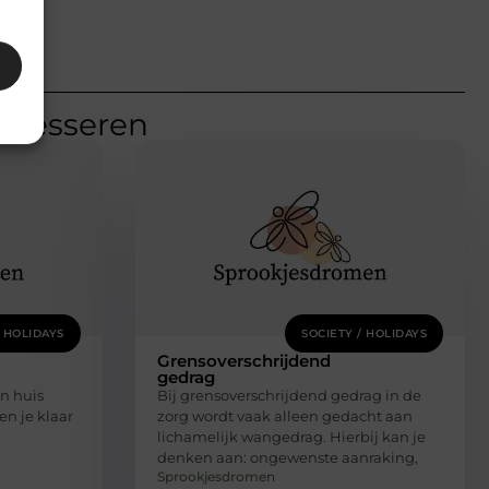
teresseren
/ HOLIDAYS
SOCIETY / HOLIDAYS
Grensoverschrijdend
gedrag
en huis
Bij grensoverschrijdend gedrag in de
en je klaar
zorg wordt vaak alleen gedacht aan
lichamelijk wangedrag. Hierbij kan je
denken aan: ongewenste aanraking,
Sprookjesdromen