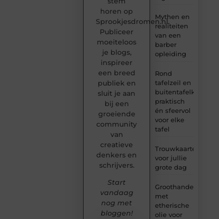
stem
horen op
Mythen en
Sprookjesdromen.nl.
realiteiten
Publiceer
van een
moeiteloos
barber
je blogs,
opleiding
inspireer
een breed
Rond
tafelzeil en
publiek en
buitentafelkleed:
sluit je aan
praktisch
bij een
én sfeervol
groeiende
voor elke
community
tafel
van
creatieve
Trouwkaarten
denkers en
voor jullie
schrijvers.
grote dag
Start
Groothandel
vandaag
met
nog met
etherische
bloggen!
olie voor