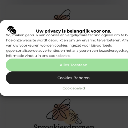
Uw privacy is belangrijk voor ons.
Wij maken gebruik van cookies en vergelijkbare technologieën om te b
hoe onze website wordt gebruikt en om uw ervaring te verbeteren. Afh
SOCIETY / HOLIDAYS
van uw voorkeuren worden cookies ingezet voor bijvoorbeeld
gepersonaliseerde advertenties en het analyseren van bezoekersgedrag
Een planning voor vastgoedonderhoud
Samen met je buren kom jij één keer in de maand
informatie vindt u in ons cookiebeleid.
samen om een kopje koffie of thee te drinken
Alles Toestaan
Sprookjesdromen
Cookies Beheren
Cookiebeleid