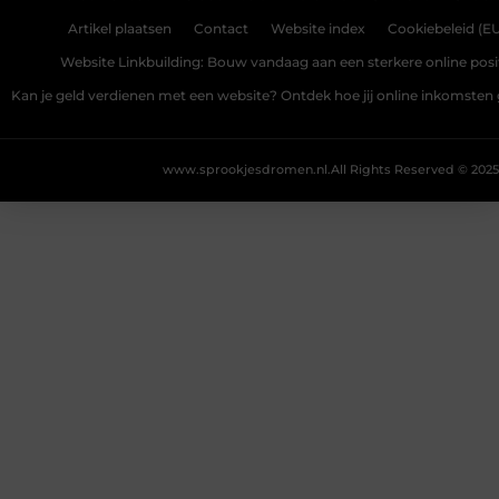
Artikel plaatsen
Contact
Website index
Cookiebeleid (E
Website Linkbuilding: Bouw vandaag aan een sterkere online posi
Kan je geld verdienen met een website? Ontdek hoe jij online inkomsten
www.sprookjesdromen.nl.
All Rights Reserved © 2025