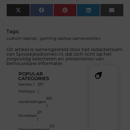
X
Facebook
Pinterest
LinkedIn
Email
(Twitter)
Tags:
custom laptop
,
gaming laptop samenstellen
Dit artikel is samengesteld door het redactieteam
van Sprookjesdromen.nl, dat zich richt op het
zorgvuldig selecteren en presenteren van
betrouwbare informatie.
POPULAR
CATEGORIES
Society /
(97
Recente
Holidays
)
berichten
(60
Laat
Aanbiedingen
)
je
inspireren
(21
Winkelen
door
)
de
(10
nieuwste
Dienstverlening