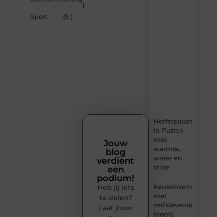
artikelen
)
van
Sport
(9 )
Sprookjesdromen.n
–
dagelijks
verse
content,
boordevol
ideeën,
tips
en
inzichten.
Herfstpauze
in Putten
met
Jouw
warmte,
blog
water en
verdient
stilte
een
podium!
Keukenvernieuwin
Heb jij iets
met
te delen?
zelfklevende
Laat jouw
tegels