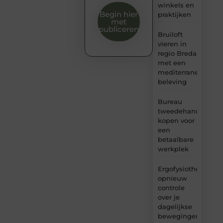
winkels en
Begin hier
praktijken
met
publiceren
Bruiloft
vieren in
regio Breda
met een
mediterrane
beleving
Bureau
tweedehands
kopen voor
een
betaalbare
werkplek
Ergofysiotherapie:
opnieuw
controle
over je
dagelijkse
bewegingen