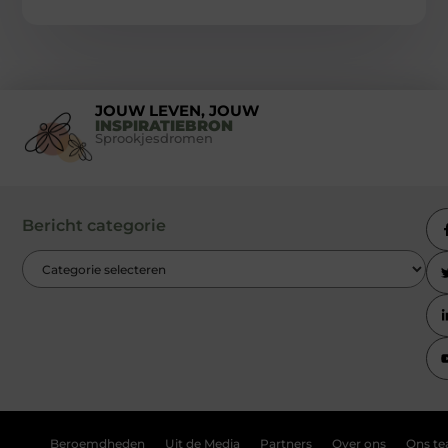
JOUW LEVEN, JOUW
INSPIRATIEBRON
Sprookjesdromen
Bericht categorie
Beroemdheden
Uit de Media
Partners
Over ons
Ons t