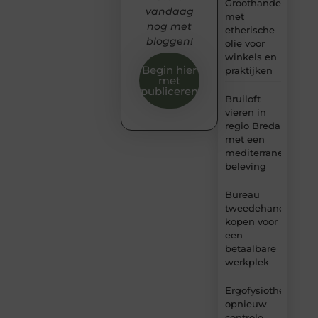
Groothandel
vandaag
met
nog met
etherische
bloggen!
olie voor
winkels en
Begin hier
praktijken
met
publiceren
Bruiloft
vieren in
regio Breda
met een
mediterrane
beleving
Bureau
tweedehands
kopen voor
een
betaalbare
werkplek
Ergofysiotherapie:
opnieuw
controle