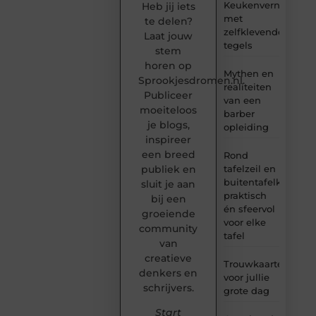
Keukenvernieuwin
Heb jij iets
met
te delen?
zelfklevende
Laat jouw
tegels
stem
horen op
Mythen en
Sprookjesdromen.nl.
realiteiten
Publiceer
van een
moeiteloos
barber
je blogs,
opleiding
inspireer
een breed
Rond
tafelzeil en
publiek en
buitentafelkleed:
sluit je aan
praktisch
bij een
én sfeervol
groeiende
voor elke
community
tafel
van
creatieve
Trouwkaarten
denkers en
voor jullie
schrijvers.
grote dag
Start