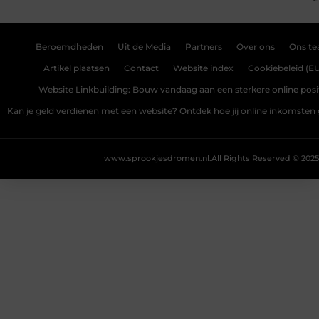
Beroemdheden
Uit de Media
Partners
Over ons
Ons t
Artikel plaatsen
Contact
Website index
Cookiebeleid (E
Website Linkbuilding: Bouw vandaag aan een sterkere online posi
Kan je geld verdienen met een website? Ontdek hoe jij online inkomsten
www.sprookjesdromen.nl.
All Rights Reserved © 2025