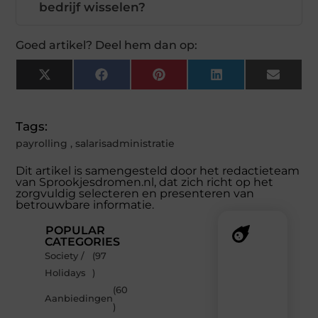
bedrijf wisselen?
Goed artikel? Deel hem dan op:
X
Facebook
Pinterest
LinkedIn
Email
(Twitter)
Tags:
payrolling
,
salarisadministratie
Dit artikel is samengesteld door het redactieteam
van Sprookjesdromen.nl, dat zich richt op het
zorgvuldig selecteren en presenteren van
betrouwbare informatie.
POPULAR
CATEGORIES
Society /
(97
Recente
Holidays
)
berichten
(60
Laat
Aanbiedingen
)
je