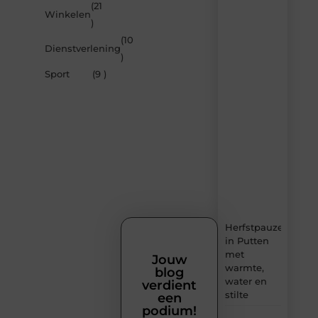
inspireren
(21
Winkelen
door
)
de
(10
nieuwste
Dienstverlening
artikelen
)
van
Sport
(9 )
Sprookjesdromen.n
–
dagelijks
verse
content,
boordevol
ideeën,
tips
en
inzichten.
Herfstpauze
in Putten
met
Jouw
warmte,
blog
water en
verdient
stilte
een
podium!